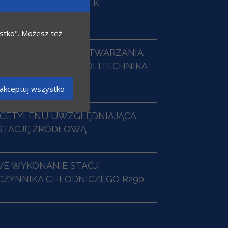
WĘGLA DO LODÓWEK
OWYCH
zystko". Możesz też
LABORATORYJNA WYTWARZANIA
 ELEKTROLIZY – POLITECHNIKA
akceptuj wszystko
ACETYLENU UWZGLĘDNIAJĄCA
TACJĘ ŹRÓDŁOWĄ
E WYKONANIE STACJI
CZYNNIKA CHŁODNICZEGO R290