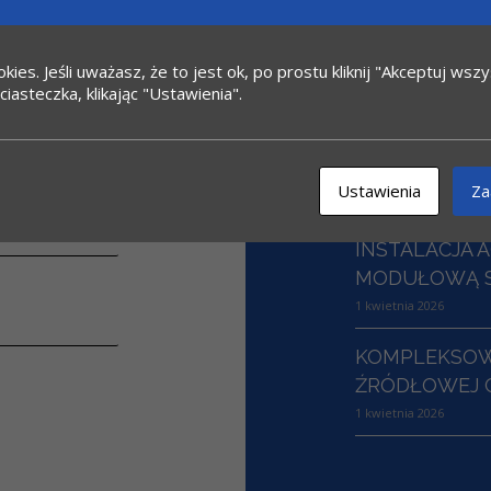
DWUTLENKU 
TRANSPORT
9 maja 2026
kies. Jeśli uważasz, że to jest ok, po prostu kliknij "Akceptuj ws
ciasteczka, klikając "Ustawienia".
INSTALACJA 
DO WODORU Z
POZNAŃSKA
Ustawienia
Za
17 kwietnia 2026
INSTALACJA 
MODUŁOWĄ S
1 kwietnia 2026
KOMPLEKSOW
ŹRÓDŁOWEJ 
1 kwietnia 2026