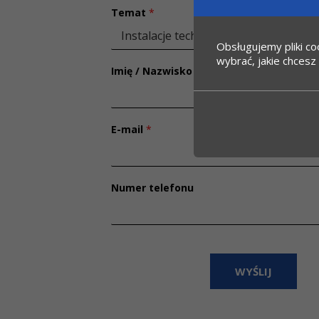
Temat
*
Obsługujemy pliki coo
wybrać, jakie chcesz 
Imię / Nazwisko
*
E-mail
*
Numer telefonu
WYŚLIJ