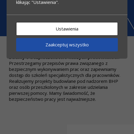
klikając "Ustawienia".
pracy na każdej płaszczyźnie.
Ustawienia
Zaakceptuj wszystko
Dbamy o bezpieczeństwo naszych pracowników.
Przestrzegamy przepisów prawa związanego z
bezpiecznym wykonywaniem prac oraz zapewniamy
dostęp do szkoleń specjalistycznych dla pracowników.
Realizujemy projekty budowlane pod nadzorem BHP
oraz osób przeszkolonych w zakresie udzielania
pierwszej pomocy. Mamy świadomość, że
bezpieczeństwo pracy jest najważniejsze.