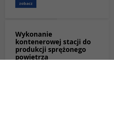
zobacz
Wykonanie
kontenerowej stacji do
produkcji sprężonego
powietrza
Realizacja sprężarkowni kontenerowej polegała
na kompleksowym wykonaniu zabudowy
urządzeń wchodzących …
zobacz