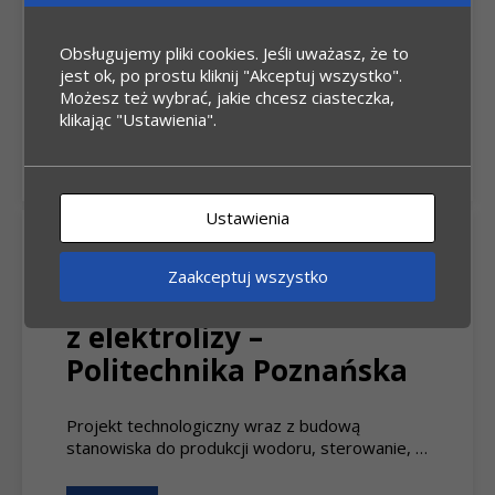
transportowych
Obsługujemy pliki cookies. Jeśli uważasz, że to
Inwestycja miała na celu wykonanie układu
jest ok, po prostu kliknij "Akceptuj wszystko".
hydraulicznego do dozowania ciekłego …
Możesz też wybrać, jakie chcesz ciasteczka,
klikając "Ustawienia".
zobacz
Ustawienia
Instalacja laboratoryjna
Zaakceptuj wszystko
wytwarzania do wodoru
z elektrolizy –
Politechnika Poznańska
Projekt technologiczny wraz z budową
stanowiska do produkcji wodoru, sterowanie, …